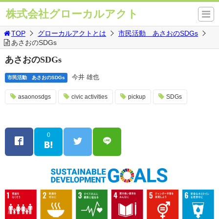
株式会社グローカルアクト
TOP
グローカルアクトとは
市民活動 あさおのSDGs
あさおのSDGs
あさおのSDGs
今井 雄也
市民活動 あさおのSDGs
asaonosdgs
civic activities
pickup
SDGs
0