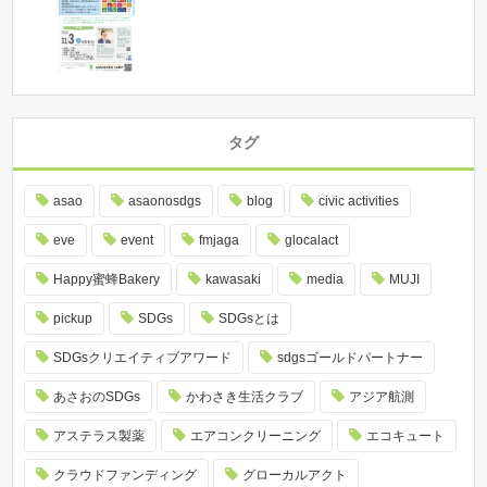
タグ
asao
asaonosdgs
blog
civic activities
eve
event
fmjaga
glocalact
Happy蜜蜂Bakery
kawasaki
media
MUJI
pickup
SDGs
SDGsとは
SDGsクリエイティブアワード
sdgsゴールドパートナー
あさおのSDGs
かわさき生活クラブ
アジア航測
アステラス製薬
エアコンクリーニング
エコキュート
クラウドファンディング
グローカルアクト