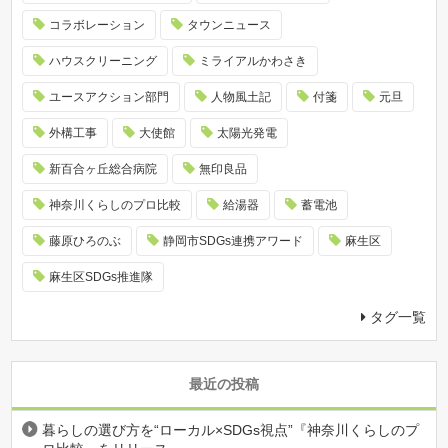
コラボレーション
タウンニュース
ハウスクリーニング
ミライアルかわさき
ユースアクション部門
人物風土記
付箋
元旦
外構工事
大使館
太陽光発電
新百合ヶ丘総合病院
無印良品
神奈川くらしのプロ比較
給湯器
蓄電池
藤原ひろのぶ
静岡市SDGs連携アワード
麻生区
麻生区SDGs推進隊
タグ一覧
最近の投稿
暮らしの選び方を“ローカル×SDGs視点”『神奈川くらしのプ